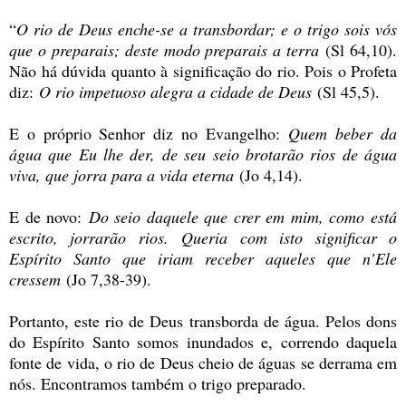
“
O rio de Deus enche-se a transbordar; e o trigo sois vós
que o preparais; deste modo preparais a terra
(Sl 64,10).
Não há dúvida quanto à significação do rio. Pois o Profeta
diz:
O rio impetuoso alegra a cidade de Deus
(Sl 45,5).
E o próprio Senhor diz no Evangelho:
Quem beber da
água que Eu lhe der, de seu seio brotarão rios de água
viva, que jorra para a vida eterna
(Jo 4,14).
E de novo:
Do seio daquele que crer em mim, como está
escrito, jorrarão rios.
Queria com isto significar o
Espírito Santo que iriam receber aqueles que n’Ele
cressem
(Jo 7,38-39).
Portanto, este rio de Deus transborda de água. Pelos dons
do Espírito Santo somos inundados e, correndo daquela
fonte de vida, o rio de Deus cheio de águas se derrama em
nós. Encontramos também o trigo preparado.